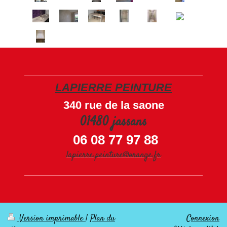
LAPIERRE PEINTURE
340 rue de la saone
01480 jassans
06 08 77 97 88
lapierre.peinture@orange.fr
Version imprimable
|
Plan du
Connexion